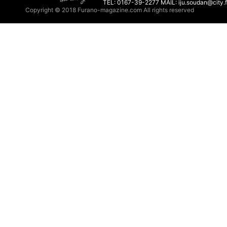
TEL: 0167-39-2277 MAIL: iju.soudan@city.f
Copyright © 2018 Furano-magazine.com All rights reserved