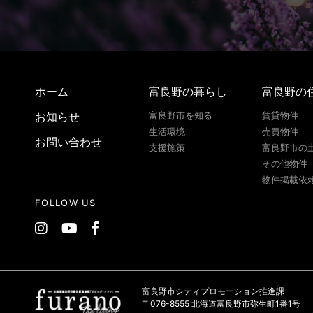
ホーム
富良野の暮らし
富良野の
お知らせ
富良野市を知る
賃貸物件
生活環境
売買物件
お問い合わせ
支援施策
富良野市の
その他物件
物件掲載依
FOLLOW US
富良野市シティプロモーション推進課
〒076-8555 北海道富良野市弥生町1番1号