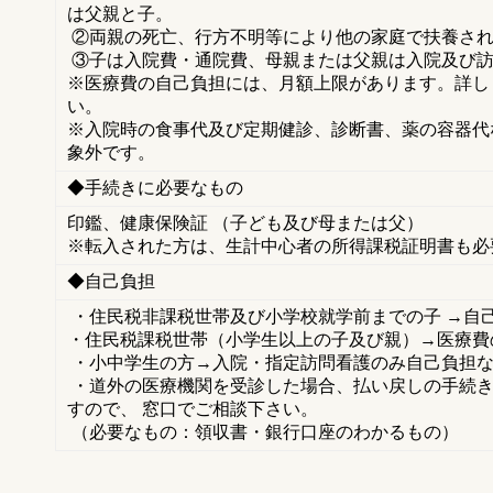
は父親と子。
②両親の死亡、行方不明等により他の家庭で扶養され
③子は入院費・通院費、母親または父親は入院及び
※医療費の自己負担には、月額上限があります。詳し
い。
※入院時の食事代及び定期健診、診断書、薬の容器代
象外です。
◆手続きに必要なもの
印鑑、健康保険証 （子ども及び母または父）
※転入された方は、生計中心者の所得課税証明書も必
◆自己負担
・住民税非課税世帯及び小学校就学前までの子 →自
・住民税課税世帯（小学生以上の子及び親）→医療費の
・小中学生の方→入院・指定訪問看護のみ自己負担
・道外の医療機関を受診した場合、払い戻しの手続き
すので、 窓口でご相談下さい。
（必要なもの：領収書・銀行口座のわかるもの）