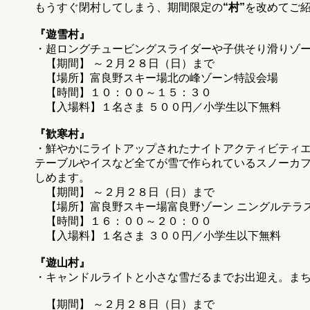
もうすぐ閉村してしまう、期間限定の
“村”
を改めてご紹介
『遊雪村』
・超ロングチュービングスライダーや子供そり滑りゾ
【期間】 ～２月２８日（日）まで
【場所】富良野スキー場北の峰ゾーン特設会場
【時間】１０：００～１５：３０
【入場料】１名さま ５００円／小学生以下無料
『歓寒村』
・鮮やかにライトアップされたナイトアクティビティ
テーブルやイスなど全てが雪で作られているスノーカ
しめます。
【期間】 ～２月２８日（日）まで
【場所】富良野スキー場富良野ゾーン ニングルテ
【時間】１６：００～２０：００
【入場料】１名さま ３００円／小学生以下無料
『遊山村』
・キャンドルライトと小さな雪だるまでお出迎え。ま
【期間】 ～２月２８日（日）まで