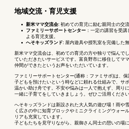
地域交流・育児支援
新米ママ交流会
: 初めての育児に励む親同士の交
ファミリーサポートセンター
：一定の講習を受講
よる育児支援。
へそキッズランド
: 屋内遊具や授乳室を完備した
新米ママ交流会は、初めての育児の方や独りで悩んで
ていただきたいサービスです。富良野市に移住してマ
仲間ができたというお声をいただいています。
ファミリーサポートセンター(通称：ファミサポ)は、
子どもを預けたいという時などに頼れる仕組みで、サ
温かい助け舟です。不安や悩みは一人で抱えず、周り
一緒に子育てをしていきましょう。ぜひご活用くださ
へそキッズランドは新設された大人気の遊び場！雨や
く広さの中に知育ブロックやミニクライミングウォー
リアも充実しています。
子どもたちを見守りながら、親御さん同士の憩いの場