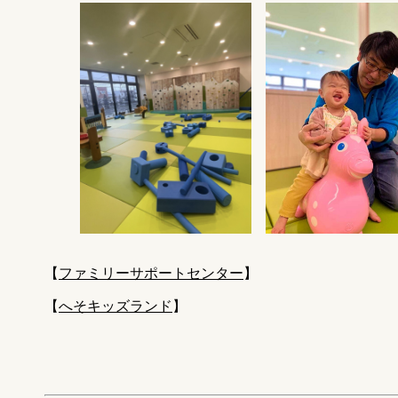
【
ファミリーサポートセンター
】
【
へそキッズランド
】