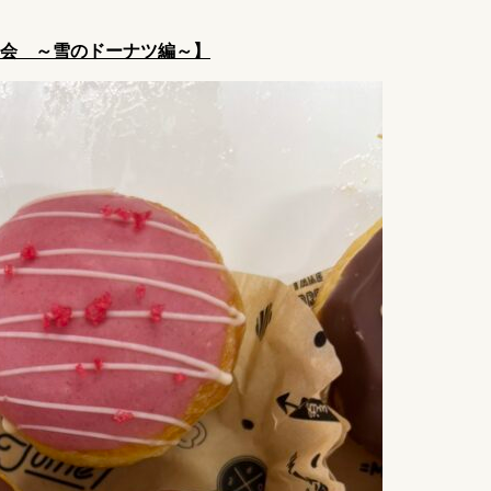
一会 ～雪のドーナツ編～】