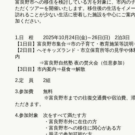
富良野市への移住を検討している方を対象に、市内の
ただくツアーを開催いたします。移住後の生活をイメ
訪れることが少ない生活に密着した施設を中心にご案
加ください。
1.日 程 2025年10月24日(金)～26日(日) 2泊3日
【1日目】富良野市集合⇒市の子育て・教育施策等説明
【2日目】へそキッズランド・市立保育所等の見学や体
内
⇒富良野自然塾 夜の焚火会（任意参加）
【3日目】市内案内⇒昼食⇒解散
2.定 員 2組
3.参加費 無料
※富良野市までの往復交通費や宿泊費、滞在中
ただきます。
4.参加対象 次をすべて満たす方
・富良野市外に在住の方
・富良野市への移住に関心がある方
・親子で参加可能な方