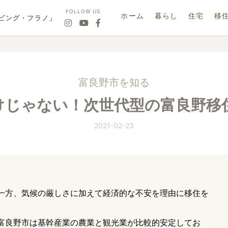
FOLLOW US
ホーム
暮らし
住宅
移
ビング・フラノ」
富良野市を知る
けじゃない！次世代型の富良野移
2021-02-23
一方、気候の厳しさに加えて経済的な不安を理由に移住を
富良野市は基幹産業の農業と観光業が比較的安定してお